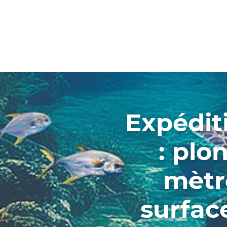
Expédit
: plo
mètr
surfac