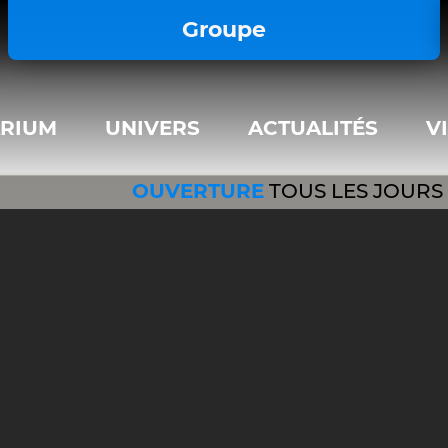
important; } </style>
Groupe
ARIUM
UNIVERS
ACTUALITÉS
V
OUVERTURE
TOUS LES JOURS