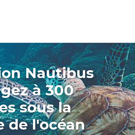
ion Nautibus
ngez à 300
es sous la
e de l'océan