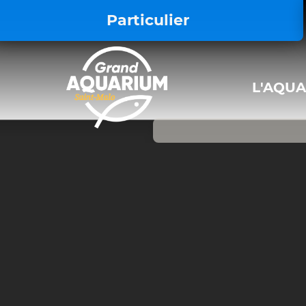
<style> .iframe-video { display: block !
Particulier
L'AQU